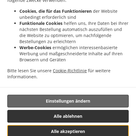
folgende Zwecke verwenden:
.
.
Pizza Lieferservice Essingen Forst
Pizza Lieferservice Essingen Prinzeck
Pizza
Cookies, die für das Funktionieren
der Website
.
.
Lieferservice Essingen Hohenroden
Pizza Lieferservice Essingen Birkhof
Pizza
unbedingt erforderlich sind
.
.
Lieferservice Essingen Zollhof
Pizza Lieferservice Essingen
Pizza Lieferservice
Funktionale Cookies
helfen uns, Ihre Daten bei Ihrer
.
.
nächsten Bestellung automatisch auszufüllen und
Westhausen Lippach
Pizza Lieferservice Westhausen Weiler
Pizza Lieferservice
die Website zu optimieren, um nachfolgende
.
.
Westhausen Frankenreute
Pizza Lieferservice Westhausen Baiershofen
Pizza
Bestellungen zu erleichtern
.
.
Lieferservice Westhausen Jagsthausen
Pizza Lieferservice Westhausen Wagenhofen
Werbe-Cookies
ermöglichen interessenbasierte
.
.
Pizza Lieferservice Westhausen Reichenbach
Pizza Lieferservice Westhausen Ruital
Werbung und maßgeschneiderte Inhalte auf Ihren
.
.
Browsern und Geräten
Pizza Lieferservice Westhausen
Pizza Lieferservice Abtsgmünd Dewangen
Pizza
.
.
Lieferservice Abtsgmünd
Pizza Lieferservice Mögglingen
Pizza Lieferservice
Bitte lesen Sie unsere
Cookie-Richtlinie
für weitere
.
.
.
Oberkochen
Pizza Lieferservice Lauchheim
Pasta Lieferservice
Fast Food
Informationen.
.
Lieferservice
Essen zum mitnehmen und zum Liefern
Einstellungen ändern
Unterstützt von:
https://foodbooking-germany.de Web- und App Shop und
Alle ablehnen
Kassensysteme für Gastronomie
Alle akzeptieren