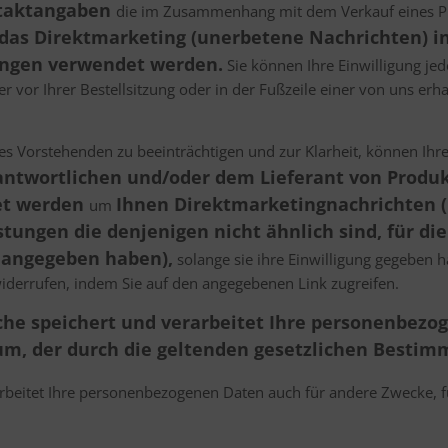
ntaktangaben
die im Zusammenhang mit dem Verkauf eines Pr
das Direktmarketing (unerbetene Nachrichten) in
ungen verwendet werden.
Sie können Ihre Einwilligung jed
 vor Ihrer Bestellsitzung oder in der Fußzeile einer von uns erh
es Vorstehenden zu beeinträchtigen und zur Klarheit, können Ihr
ntwortlichen und/oder dem Lieferant von Produk
et werden
Ihnen Direktmarketingnachrichten 
um
tungen die denjenigen nicht ähnlich sind, für die 
angegeben haben),
solange sie ihre Einwilligung gegeben 
widerrufen, indem Sie auf den angegebenen Link zugreifen.
iche speichert und verarbeitet Ihre personenbez
m, der durch die geltenden gesetzlichen Bestim
beitet Ihre personenbezogenen Daten auch für andere Zwecke, für