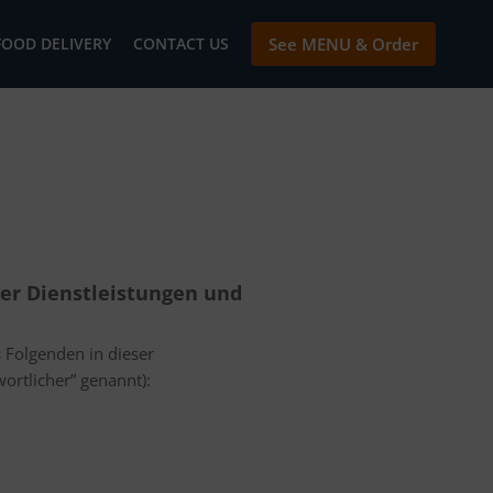
FOOD DELIVERY
CONTACT US
See MENU & Order
der Dienstleistungen und
 Folgenden in dieser
ortlicher” genannt):