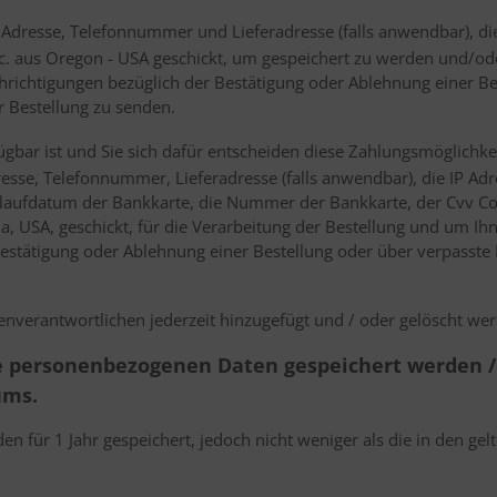
resse, Telefonnummer und Lieferadresse (falls anwendbar), die 
 aus Oregon - USA geschickt, um gespeichert zu werden und/ode
richtigungen bezüglich der Bestätigung oder Ablehnung einer Be
r Bestellung zu senden.
fügbar ist und Sie sich dafür entscheiden diese Zahlungsmöglich
sse, Telefonnummer, Lieferadresse (falls anwendbar), die IP Adr
laufdatum der Bankkarte, die Nummer der Bankkarte, der Cvv Code
, USA, geschickt, für die Verarbeitung der Bestellung und um Ih
estätigung oder Ablehnung einer Bestellung oder über verpasste 
verantwortlichen jederzeit hinzugefügt und / oder gelöscht werd
ie personenbezogenen Daten gespeichert werden / 
ums.
 für 1 Jahr gespeichert, jedoch nicht weniger als die in den g