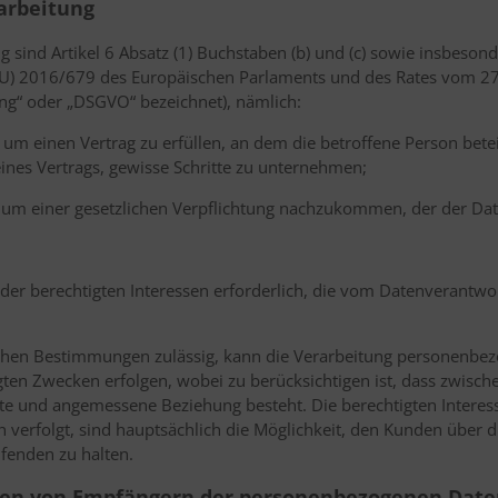
arbeitung
g sind Artikel 6 Absatz (1) Buchstaben (b) und (c) sowie insbeson
EU) 2016/679 des Europäischen Parlaments und des Rates vom 27
ng“ oder „DSGVO“ bezeichnet), nämlich:
h, um einen Vertrag zu erfüllen, an dem die betroffene Person betei
ines Vertrags, gewisse Schritte zu unternehmen;
ch, um einer gesetzlichen Verpflichtung nachzukommen, der der Dat
 der berechtigten Interessen erforderlich, die vom Datenverantwor
ichen Bestimmungen zulässig, kann die Verarbeitung personenbez
ten Zwecken erfolgen, wobei zu berücksichtigen ist, dass zwisc
te und angemessene Beziehung besteht. Die berechtigten Interess
erfolgt, sind hauptsächlich die Möglichkeit, den Kunden über di
fenden zu halten.
rien von Empfängern der personenbezogenen Dat