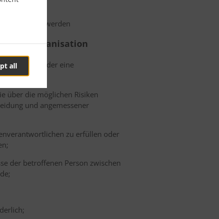
espeichert zu werden
ionale Organisation
n Drittland oder eine
pt all
ie über die möglichen Risiken
cheidung und angemessener
enverantwortlichen zu erfüllen oder
en;
resse der betroffenen Person zwischen
de;
derlich;