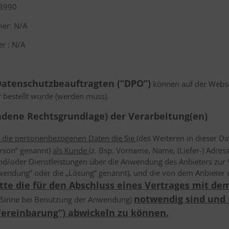
93990
er: N/A
r : N/A
 Datenschutzbeauftragten (“DPO”)
können auf der Webse
r bestellt wurde (werden muss).
ndene Rechtsgrundlage) der Verarbeitung(en)
d die personenbezogenen Daten die Sie
(des Weiteren in dieser D
erson” genannt)
als Kunde
(z. Bsp. Vorname, Name, (Liefer-) Adre
nd/oder Dienstleistungen über die Anwendung des Anbieters zur V
wendung” oder die „Lösung” genannt), und die von dem Anbieter
ritte die für den Abschluss eines Vertrages mit d
notwendig sind und
 Sinne bei Benutzung der Anwendung)
Vereinbarung”) abwickeln zu können.